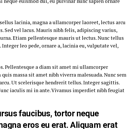
, mi neque euismod dui, eu pulvinar nunc sapien ornare
sellus lacinia, magna a ullamcorper laoreet, lectus arcu
us. Sed vel lacus. Mauris nibh felis, adipiscing varius,
ac urna. Etiam pellentesque mauris ut lectus. Nunc tellus
. Integer leo pede, ornare a, lacinia eu, vulputate vel,
s. Pellentesque a diam sit amet mi ullamcorper
am quis massa sit amet nibh viverra malesuada. Nunc sem
rcu. Ut scelerisque hendrerit tellus. Integer sagittis.
unc iaculis mi in ante. Vivamus imperdiet nibh feugiat
rsus faucibus, tortor neque
magna eros eu erat. Aliquam erat