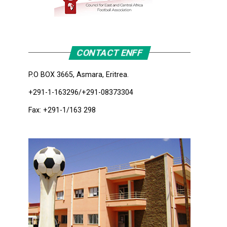
CONTACT ENFF
P.O BOX 3665, Asmara, Eritrea.
+291-1-163296/+291-08373304
Fax: +291-1/163 298