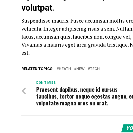
volutpat.
Suspendisse mauris. Fusce accumsan mollis ero
vehicula. Integer adipiscing risus a sem. Null
lacus, accumsan quis, faucibus non, congue vel, a
Vivamus a mauris eget arcu gravida tristique. N
est.
RELATED TOPICS:
HEATH
NEW
TECH
DON'T MISS
Praesent dapibus, neque id cursus
faucibus, tortor neque egestas augue, e
vulputate magna eros eu erat.
YO