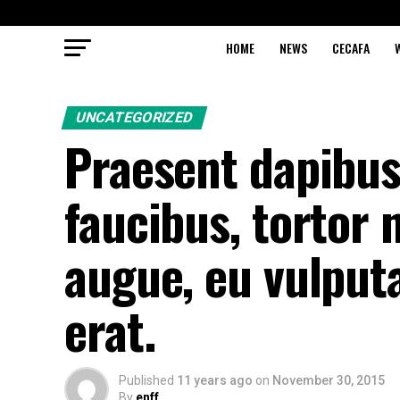
HOME
NEWS
CECAFA
UNCATEGORIZED
Praesent dapibus
faucibus, tortor
augue, eu vulput
erat.
Published
11 years ago
on
November 30, 2015
By
enff