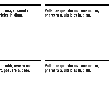
io nisi, euismod in,
Pellentesque odio nisi, euismod in,
ricies in, diam.
pharetra a, ultricies in, diam.
na nibh, viverra non,
Pellentesque odio nisi, euismod in,
t, posuere a, pede.
pharetra a, ultricies in, diam.