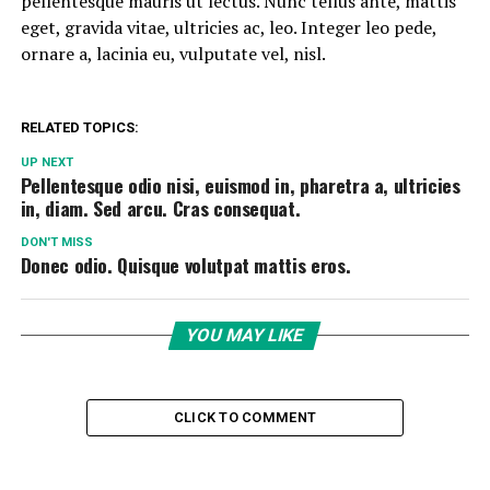
pellentesque mauris ut lectus. Nunc tellus ante, mattis
eget, gravida vitae, ultricies ac, leo. Integer leo pede,
ornare a, lacinia eu, vulputate vel, nisl.
RELATED TOPICS:
UP NEXT
Pellentesque odio nisi, euismod in, pharetra a, ultricies
in, diam. Sed arcu. Cras consequat.
DON'T MISS
Donec odio. Quisque volutpat mattis eros.
YOU MAY LIKE
CLICK TO COMMENT