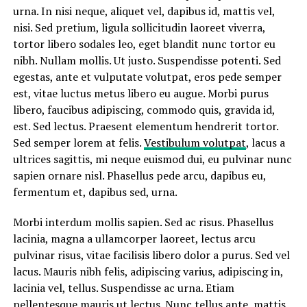
urna. In nisi neque, aliquet vel, dapibus id, mattis vel,
nisi. Sed pretium, ligula sollicitudin laoreet viverra,
tortor libero sodales leo, eget blandit nunc tortor eu
nibh. Nullam mollis. Ut justo. Suspendisse potenti. Sed
egestas, ante et vulputate volutpat, eros pede semper
est, vitae luctus metus libero eu augue. Morbi purus
libero, faucibus adipiscing, commodo quis, gravida id,
est. Sed lectus. Praesent elementum hendrerit tortor.
Sed semper lorem at felis.
Vestibulum volutpat
, lacus a
ultrices sagittis, mi neque euismod dui, eu pulvinar nunc
sapien ornare nisl. Phasellus pede arcu, dapibus eu,
fermentum et, dapibus sed, urna.
Morbi interdum mollis sapien. Sed ac risus. Phasellus
lacinia, magna a ullamcorper laoreet, lectus arcu
pulvinar risus, vitae facilisis libero dolor a purus. Sed vel
lacus. Mauris nibh felis, adipiscing varius, adipiscing in,
lacinia vel, tellus. Suspendisse ac urna. Etiam
pellentesque mauris ut lectus. Nunc tellus ante, mattis