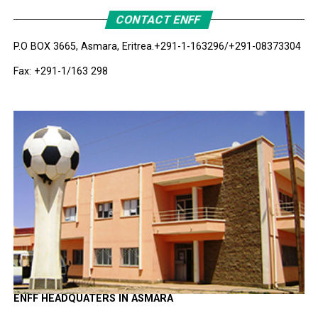
CONTACT ENFF
P.O BOX 3665, Asmara, Eritrea.
+291-1-163296/+291-08373304
Fax: +291-1/163 298
ENFF HEADQUATERS IN ASMARA