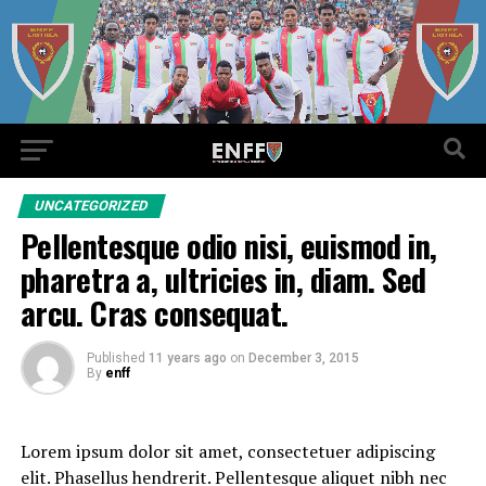
UNCATEGORIZED
Pellentesque odio nisi, euismod in,
pharetra a, ultricies in, diam. Sed
arcu. Cras consequat.
Published
11 years ago
on
December 3, 2015
By
enff
Lorem ipsum dolor sit amet, consectetuer adipiscing
elit. Phasellus hendrerit. Pellentesque aliquet nibh nec