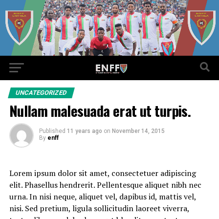
UNCATEGORIZED
Nullam malesuada erat ut turpis.
Published
11 years ago
on
November 14, 2015
By
enff
Lorem ipsum dolor sit amet, consectetuer adipiscing
elit. Phasellus hendrerit. Pellentesque aliquet nibh nec
urna. In nisi neque, aliquet vel, dapibus id, mattis vel,
nisi. Sed pretium, ligula sollicitudin laoreet viverra,